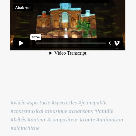
#vidéo #spectacle #spectacles #jeunepublic
#contemusical #musique #chansons #famille
#bébés #auteur #compositeur #conte #animation
#alainchiche