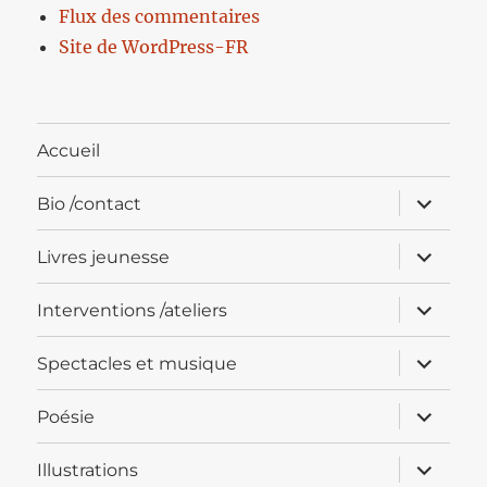
Flux des commentaires
Site de WordPress-FR
Accueil
ouvrir
Bio /contact
le
sous-
menu
ouvrir
Livres jeunesse
le
sous-
menu
ouvrir
Interventions /ateliers
le
sous-
menu
ouvrir
Spectacles et musique
le
sous-
menu
ouvrir
Poésie
le
sous-
menu
ouvrir
Illustrations
le