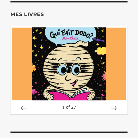
MES LIVRES
1
of
27
PREV
NEXT