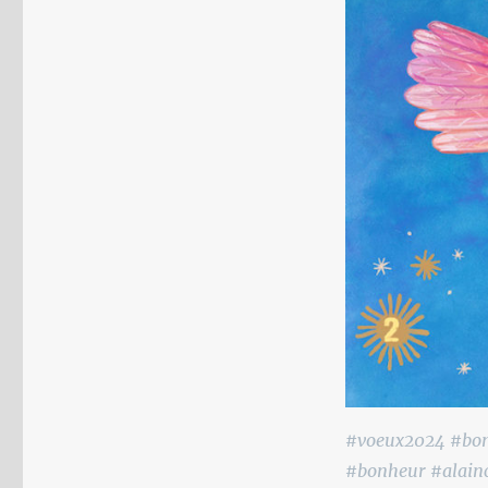
#voeux2024 #bonn
#bonheur #alain