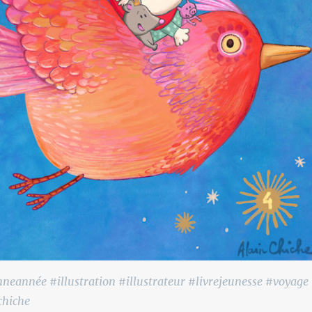
eannée #illustration #illustrateur #livrejeunesse #voyage
chiche