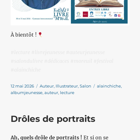
À bientôt !
#lecture #livrejeunesse #auteurjeunesse
#salondulivre #dédicaces #moreuil #festival
#alainchiche
Publié
Catégories
Étiquettes
12 mai 2026
Auteur
,
Illustrateur
,
Salon
alainchiche
,
le
albumjeunesse
,
auteur
,
lecture
Drôles de portraits
Ah, quels drôle de portraits !
Et si on se