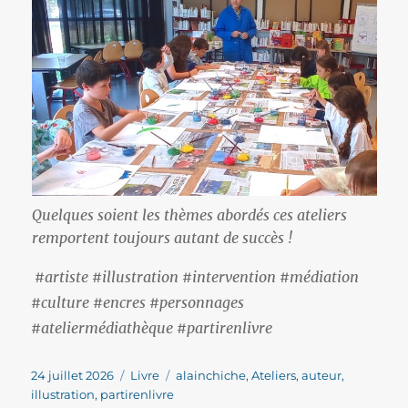
Quelques soient les thèmes abordés ces ateliers
remportent toujours autant de succès !
#artiste #illustration #intervention #médiation
#culture #encres #personnages
#ateliermédiathèque #partirenlivre
Publié
Catégories
Étiquettes
24 juillet 2026
Livre
alainchiche
,
Ateliers
,
auteur
,
le
illustration
,
partirenlivre