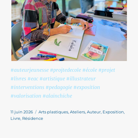
#auteurjeunesse #projtedecole #école #projet
#livres #eac #artistique #illustrateur
#interventions #pedagogie #exposition
#valorisation #alainchiche
Publié
Catégories
11 juin 2026
Arts plastiques
,
Ateliers
,
Auteur
,
Exposition
,
le
Livre
,
Résidence