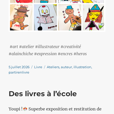
#art #atelier #illustrateur #creativité
#alainchiche #expression #encres #heros
Publié
Catégories
Étiquettes
5 juillet 2026
Livre
Ateliers
,
auteur
,
illustration
,
le
partirenlivre
Des livres à l’école
Youpi !
Superbe exposition et restitution de