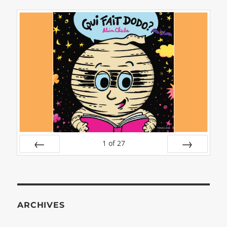
1
of
27
PREV
NEXT
ARCHIVES