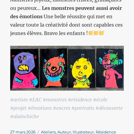
ou peureux…
Les monstres peuvent aussi avoir
des émotions
Une belle réussite qui met en
valeur toute la créativité dont sont capables ces
jeunes élèves. Bravo les enfants !
#artiste #EAC #monstres #résidence #école
#projet #émotions #encres #portraits #découverte
#alainchiche
Publié
Catégories
27 mars 2026
Ateliers
,
Auteur
,
Illustrateur
,
Résidence