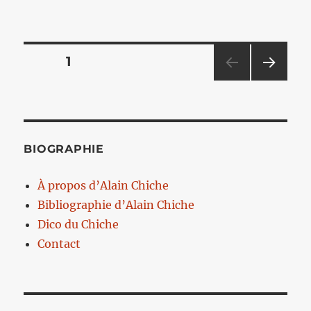
le
Pagination
PAGE
1
PAG
des
E
SUIV
publications
ANT
E
BIOGRAPHIE
À propos d’Alain Chiche
Bibliographie d’Alain Chiche
Dico du Chiche
Contact