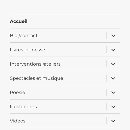
Accueil
ouvrir
Bio /contact
le
sous-
menu
ouvrir
Livres jeunesse
le
sous-
menu
ouvrir
Interventions /ateliers
le
sous-
menu
ouvrir
Spectacles et musique
le
sous-
menu
ouvrir
Poésie
le
sous-
menu
ouvrir
Illustrations
le
sous-
menu
ouvrir
Vidéos
le
sous-