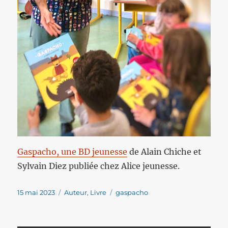
Gaspacho, une BD jeunesse
de Alain Chiche et
Sylvain Diez publiée chez Alice jeunesse.
Publié
Catégories
Étiquettes
15 mai 2023
Auteur
,
Livre
gaspacho
le