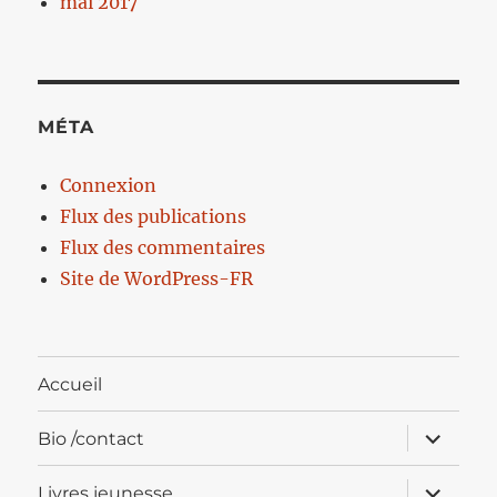
mai 2017
MÉTA
Connexion
Flux des publications
Flux des commentaires
Site de WordPress-FR
Accueil
ouvrir
Bio /contact
le
sous-
menu
ouvrir
Livres jeunesse