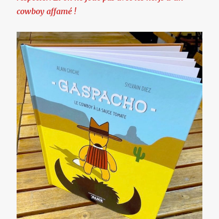
cowboy affamé !