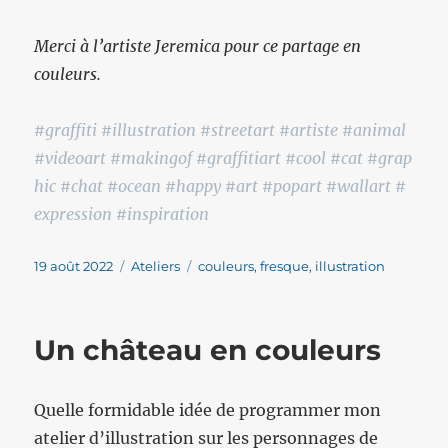
Merci à l’artiste Jeremica pour ce partage en
couleurs.
#graffiti #illustration #streetart #artiste #animal
#videoart #makingof #graffitiart #cool #cat #grap
hic #chat #ocean #happy #art #popart #wallart #
expression #inspiration
Publié
Catégories
Étiquettes
19 août 2022
Ateliers
couleurs
,
fresque
,
illustration
le
Un château en couleurs
Quelle formidable idée de programmer mon
atelier d’illustration sur les personnages de