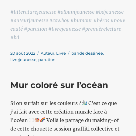
#litteraturejeunesse #albumjeunesse #bdjeunesse
#auteurjeunesse #cowboy #humour #héros #nouv
eauté #parution #livrejeunesse #premièrelecture
#bd
Publié
Catégories
Étiquettes
20 août 2022
Auteur
,
Livre
bande dessinée
,
le
livrejeunesse
,
parution
Mur coloré sur l’océan
Si on surfait sur les couleurs ?
C’est ce que
j’ai fait avec cette création murale face à
l’océan ! !
Voilà le partage du making-of
de cette chouette session graffiti collective et