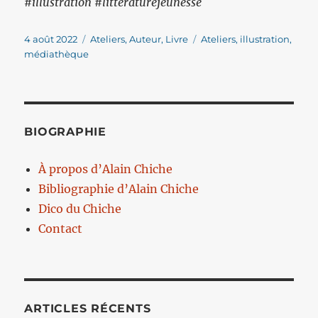
#illustration #littératurejeunesse
Publié
Catégories
Étiquettes
4 août 2022
Ateliers
,
Auteur
,
Livre
Ateliers
,
illustration
,
le
médiathèque
BIOGRAPHIE
À propos d’Alain Chiche
Bibliographie d’Alain Chiche
Dico du Chiche
Contact
ARTICLES RÉCENTS