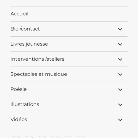
Accueil
ouvrir
Bio /contact
le
sous-
menu
ouvrir
Livres jeunesse
le
sous-
menu
ouvrir
Interventions /ateliers
le
sous-
menu
ouvrir
Spectacles et musique
le
sous-
menu
ouvrir
Poésie
le
sous-
menu
ouvrir
Illustrations
le
sous-
menu
ouvrir
Vidéos
le
sous-
menu