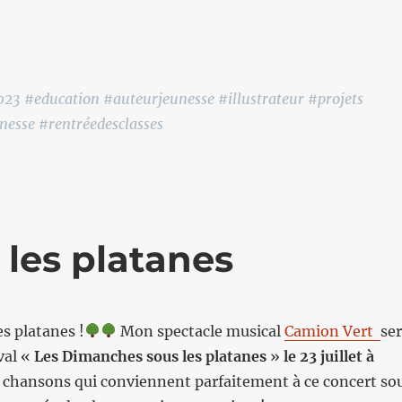
023 #education #auteurjeunesse #illustrateur #projets
unesse #rentréedesclasses
 les platanes
s platanes !
Mon spectacle musical
Camion Vert
se
val «
Les Dimanches sous les platanes
»
le 23 juillet à
s chansons qui conviennent parfaitement à ce concert so