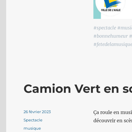
#spectacle #musi
#bonnehumeur #p
#fetedelamusiqu
Camion Vert en s
Publié
26 février 2023
Ça roule en mus
le
Catégories
Spectacle
découvrir en scè
Étiquettes
musique