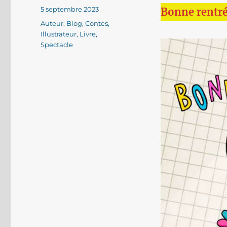
Publié
5 septembre 2023
Bonne rentrée
le
Catégories
Auteur
,
Blog
,
Contes
,
Illustrateur
,
Livre
,
Spectacle