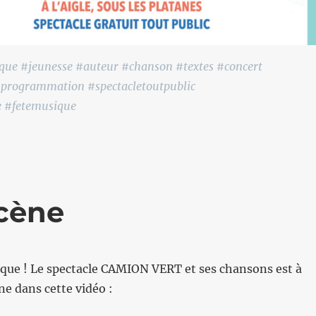
que #jeunesse #auteur #chanson #textes #concert
rogrammation #spectacletoutpublic
e #fetemusique
cène
ique ! Le spectacle CAMION VERT et ses chansons est à
ne dans cette vidéo :