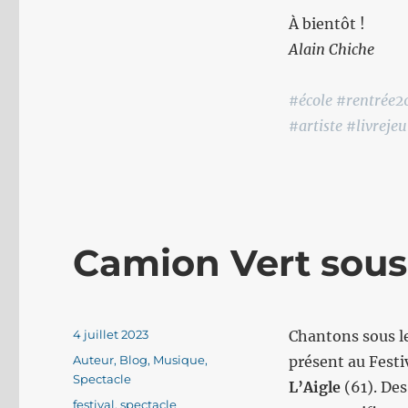
À bientôt !
Alain Chiche
#école #rentrée2
#artiste #livreje
Camion Vert sous
Publié
4 juillet 2023
Chantons sous le
le
Catégories
Auteur
,
Blog
,
Musique
,
présent au Festi
Spectacle
L’Aigle
(61). De
Étiquettes
festival
,
spectacle